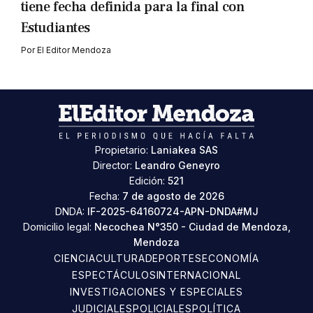
tiene fecha definida para la final con
Estudiantes
Por
El Editor Mendoza
Propietario:
Laniakea SAS
Director:
Leandro Geneyro
Edición:
521
Fecha:
7 de agosto de 2026
DNDA:
IF-2025-64160724-APN-DNDA#MJ
Domicilio legal:
Necochea N°350 - Ciudad de Mendoza,
Mendoza
CIENCIA
CULTURA
DEPORTES
ECONOMÍA
ESPECTÁCULOS
INTERNACIONAL
INVESTIGACIONES Y ESPECIALES
JUDICIALES
POLICIALES
POLÍTICA