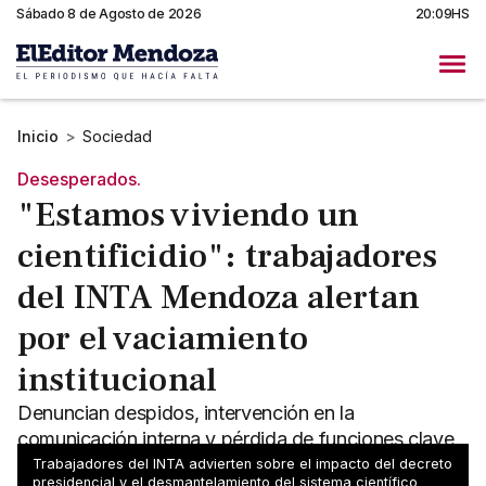
Sábado 8 de Agosto de 2026
20:09HS
Inicio
>
Sociedad
Desesperados.
"Estamos viviendo un
cientificidio": trabajadores
del INTA Mendoza alertan
por el vaciamiento
institucional
Denuncian despidos, intervención en la
comunicación interna y pérdida de funciones clave
en el INTA. Preocupación y angustia en Mendoza y
Trabajadores del INTA advierten sobre el impacto del decreto
presidencial y el desmantelamiento del sistema científico