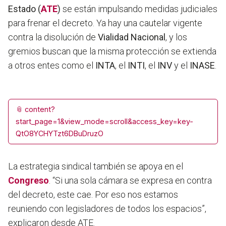
Estado (
ATE
)
se están impulsando medidas judiciales
para frenar el decreto. Ya hay una cautelar vigente
contra la disolución de
Vialidad Nacional
, y los
gremios buscan que la misma protección se extienda
a otros entes como el
INTA
, el
INTI
, el
INV
y el
INASE
.
📎
content?
start_page=1&view_mode=scroll&access_key=key-
QtO8YCHYTzt6DBuDruzO
La estrategia sindical también se apoya en el
Congreso
. “Si una sola cámara se expresa en contra
del decreto, este cae. Por eso nos estamos
reuniendo con legisladores de todos los espacios”,
explicaron desde ATE.