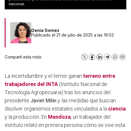
todo el país.
nacional.
Denia Gomez
Publicado el 21 de julio de 2025 a las 19:03
Compartí esta nota:
X
Facebook
LinkedIn
Telegram
WhatsA
Emai
La incertidumbre y el temor ganan
terreno entre
trabajadores del INTA
(Instituto Nacional de
Tecnología Agropecuaria) tras los anuncios del
presidente
Javier Milei
y las medidas que buscan
disolver organismos estatales vinculados a la
ciencia
y la producción. En
Mendoza
, un trabajador del
instituto relató en primera persona cómo se vive esta