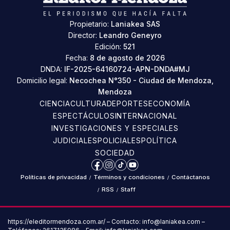
Propietario:
Laniakea SAS
Director:
Leandro Geneyro
Edición:
521
Fecha:
8 de agosto de 2026
DNDA:
IF-2025-64160724-APN-DNDA#MJ
Domicilio legal:
Necochea N°350 - Ciudad de Mendoza,
Mendoza
CIENCIA
CULTURA
DEPORTES
ECONOMÍA
ESPECTÁCULOS
INTERNACIONAL
INVESTIGACIONES Y ESPECIALES
JUDICIALES
POLICIALES
POLÍTICA
SOCIEDAD
Facebook
Instagram
TikTok
YouTube
Políticas de privacidad
/
Términos y condiciones
/
Contáctanos
/
RSS
/
Staff
https://eleditormendoza.com.ar/ – Contacto: info@laniakea.com –