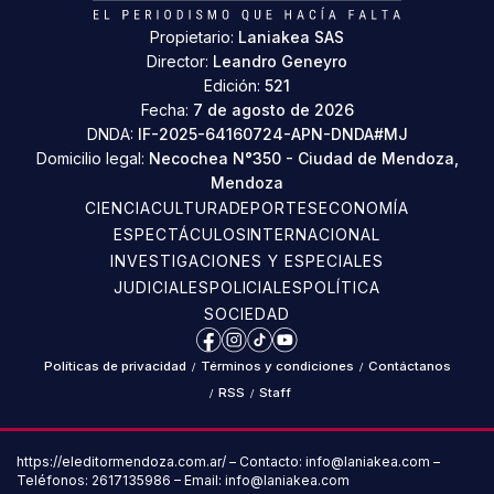
Propietario:
Laniakea SAS
Director:
Leandro Geneyro
Edición:
521
Fecha:
7 de agosto de 2026
DNDA:
IF-2025-64160724-APN-DNDA#MJ
Domicilio legal:
Necochea N°350 - Ciudad de Mendoza,
Mendoza
CIENCIA
CULTURA
DEPORTES
ECONOMÍA
ESPECTÁCULOS
INTERNACIONAL
INVESTIGACIONES Y ESPECIALES
JUDICIALES
POLICIALES
POLÍTICA
SOCIEDAD
Facebook
Instagram
TikTok
YouTube
Políticas de privacidad
/
Términos y condiciones
/
Contáctanos
/
RSS
/
Staff
https://eleditormendoza.com.ar/ – Contacto: info@laniakea.com –
Teléfonos: 2617135986 – Email: info@laniakea.com