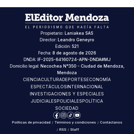
Propietario:
Laniakea SAS
Director:
Leandro Geneyro
Edición:
521
Fecha:
8 de agosto de 2026
DNDA:
IF-2025-64160724-APN-DNDA#MJ
Domicilio legal:
Necochea N°350 - Ciudad de Mendoza,
Mendoza
CIENCIA
CULTURA
DEPORTES
ECONOMÍA
ESPECTÁCULOS
INTERNACIONAL
INVESTIGACIONES Y ESPECIALES
JUDICIALES
POLICIALES
POLÍTICA
SOCIEDAD
Facebook
Instagram
TikTok
YouTube
Políticas de privacidad
/
Términos y condiciones
/
Contáctanos
/
RSS
/
Staff