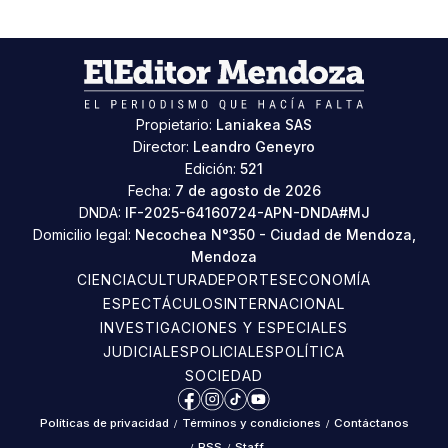
Propietario:
Laniakea SAS
Director:
Leandro Geneyro
Edición:
521
Fecha:
7 de agosto de 2026
DNDA:
IF-2025-64160724-APN-DNDA#MJ
Domicilio legal:
Necochea N°350 - Ciudad de Mendoza,
Mendoza
CIENCIA
CULTURA
DEPORTES
ECONOMÍA
ESPECTÁCULOS
INTERNACIONAL
INVESTIGACIONES Y ESPECIALES
JUDICIALES
POLICIALES
POLÍTICA
SOCIEDAD
Facebook
Instagram
TikTok
YouTube
Políticas de privacidad
/
Términos y condiciones
/
Contáctanos
/
RSS
/
Staff