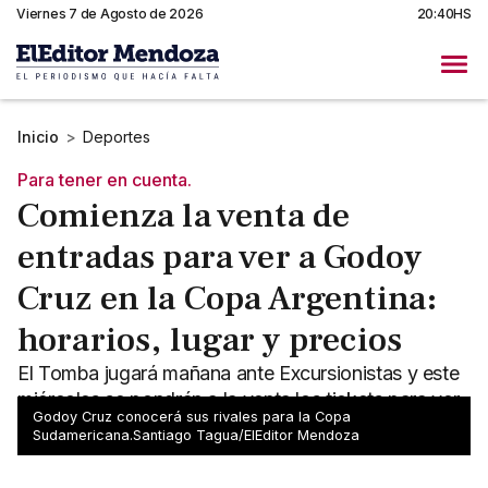
Viernes 7 de Agosto de 2026
20:40HS
Inicio
>
Deportes
Para tener en cuenta.
Comienza la venta de
entradas para ver a Godoy
Cruz en la Copa Argentina:
horarios, lugar y precios
El Tomba jugará mañana ante Excursionistas y este
miércoles se pondrán a la venta los tickets para ver
Godoy Cruz conocerá sus rivales para la Copa
el duelo que se disputará en Córdoba.
Sudamericana.Santiago Tagua/ElEditor Mendoza