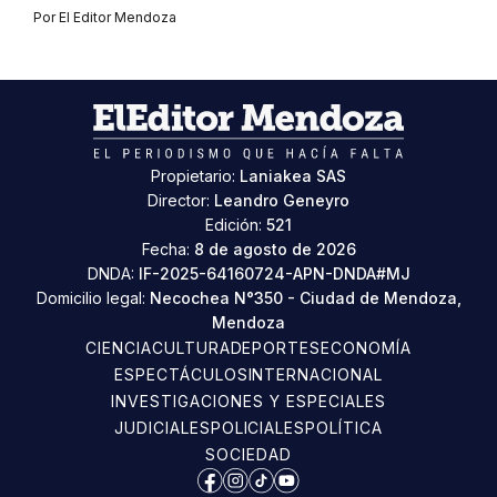
Por
El Editor Mendoza
Propietario:
Laniakea SAS
Director:
Leandro Geneyro
Edición:
521
Fecha:
8 de agosto de 2026
DNDA:
IF-2025-64160724-APN-DNDA#MJ
Domicilio legal:
Necochea N°350 - Ciudad de Mendoza,
Mendoza
CIENCIA
CULTURA
DEPORTES
ECONOMÍA
ESPECTÁCULOS
INTERNACIONAL
INVESTIGACIONES Y ESPECIALES
JUDICIALES
POLICIALES
POLÍTICA
SOCIEDAD
Facebook
Instagram
TikTok
YouTube