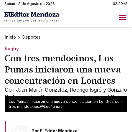
Sábado 8 de Agosto de 2026
02:29HS
Inicio
>
Deportes
Rugby.
Con tres mendocinos, Los
Pumas iniciaron una nueva
concentración en Londres
Con Juan Martín González, Rodrigo Isgró y Gonzalo
Bertranou, Los Pumas pusieron primera en el Camp
Los Pumas iniciaron una nueva concentración en Londres con
de Londres.
tres mendocinos.@LosPumas
Por
El Editor Mendoza