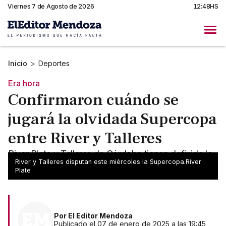
Viernes 7 de Agosto de 2026
12:48HS
Inicio
>
Deportes
Era hora
Confirmaron cuándo se
jugará la olvidada Supercopa
entre River y Talleres
River Plate y Talleres de Córdoba tienen definida la
River y Talleres disputan este miércoles la Supercopa.River
fecha para disputar la Supercopa Internacional.
Plate
Por
El Editor Mendoza
Publicado el 07 de enero de 2025 a las 19:45