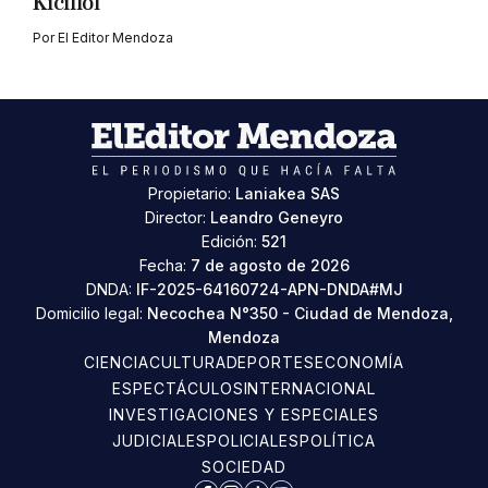
Kicillof
Por
El Editor Mendoza
Propietario:
Laniakea SAS
Director:
Leandro Geneyro
Edición:
521
Fecha:
7 de agosto de 2026
DNDA:
IF-2025-64160724-APN-DNDA#MJ
Domicilio legal:
Necochea N°350 - Ciudad de Mendoza,
Mendoza
CIENCIA
CULTURA
DEPORTES
ECONOMÍA
ESPECTÁCULOS
INTERNACIONAL
INVESTIGACIONES Y ESPECIALES
JUDICIALES
POLICIALES
POLÍTICA
SOCIEDAD