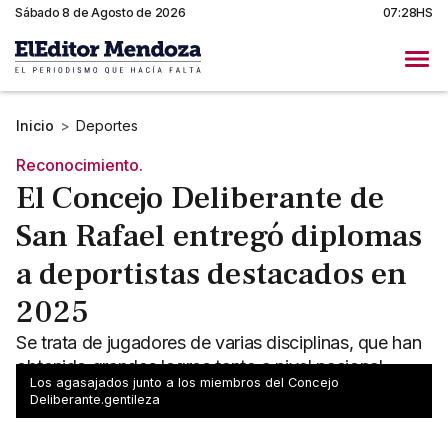
Sábado 8 de Agosto de 2026
07:28HS
Inicio
>
Deportes
Reconocimiento.
El Concejo Deliberante de
San Rafael entregó diplomas
a deportistas destacados en
2025
Se trata de jugadores de varias disciplinas, que han
obtenido grandes logros tanto a nivel nacional
Los agasajados junto a los miembros del Concejo
como internacional. El detalle.
Deliberante.gentileza