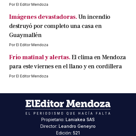
Por
El Editor Mendoza
Imágenes devastadoras.
Un incendio
destruyó por completo una casa en
Guaymallén
Por
El Editor Mendoza
Frío matinal y alertas.
El clima en Mendoza
para este viernes en el llano y en cordillera
Por
El Editor Mendoza
Propietario:
Laniakea SAS
Director:
Leandro Geneyro
Edición:
521