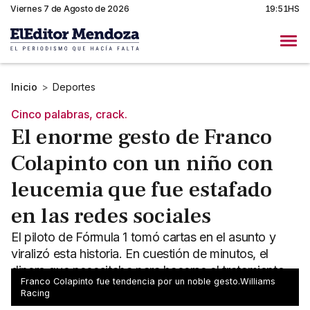
Viernes 7 de Agosto de 2026
19:51HS
Inicio
>
Deportes
Cinco palabras, crack.
El enorme gesto de Franco
Colapinto con un niño con
leucemia que fue estafado
en las redes sociales
El piloto de Fórmula 1 tomó cartas en el asunto y
viralizó esta historia. En cuestión de minutos, el
dinero que necesitaba para hacerse el tratamiento
Franco Colapinto fue tendencia por un noble gesto.Williams
fue reunido.
Racing