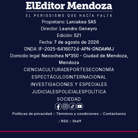
Propietario:
Laniakea SAS
Director:
Leandro Geneyro
Edición:
521
Fecha:
7 de agosto de 2026
DNDA:
IF-2025-64160724-APN-DNDA#MJ
Domicilio legal:
Necochea N°350 - Ciudad de Mendoza,
Mendoza
CIENCIA
CULTURA
DEPORTES
ECONOMÍA
ESPECTÁCULOS
INTERNACIONAL
INVESTIGACIONES Y ESPECIALES
JUDICIALES
POLICIALES
POLÍTICA
SOCIEDAD
Facebook
Instagram
TikTok
YouTube
Políticas de privacidad
/
Términos y condiciones
/
Contáctanos
/
RSS
/
Staff