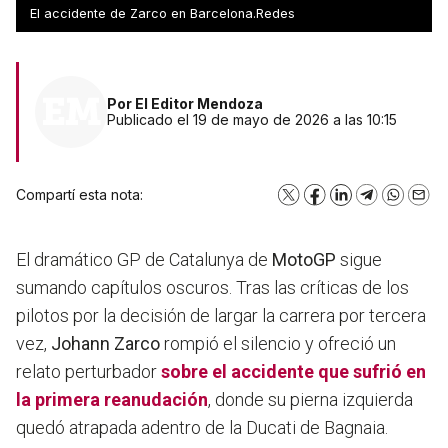
esperar
El accidente de Zarco en Barcelona.Redes
Por
El Editor Mendoza
Publicado el 19 de mayo de 2026 a las 10:15
Compartí esta nota:
X
Facebook
LinkedIn
Telegram
WhatsA
Emai
El dramático GP de Catalunya de
MotoGP
sigue
sumando capítulos oscuros. Tras las críticas de los
pilotos por la decisión de largar la carrera por tercera
vez,
Johann Zarco
rompió el silencio y ofreció un
relato perturbador
sobre el
accidente
que sufrió en
la primera reanudación
, donde su pierna izquierda
quedó atrapada adentro de la Ducati de Bagnaia.