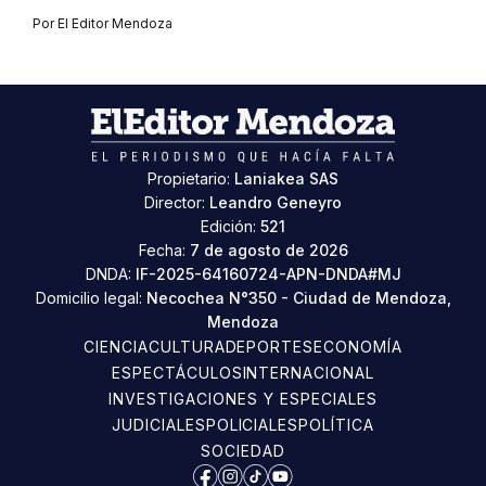
Por
El Editor Mendoza
Propietario:
Laniakea SAS
Director:
Leandro Geneyro
Edición:
521
Fecha:
7 de agosto de 2026
DNDA:
IF-2025-64160724-APN-DNDA#MJ
Domicilio legal:
Necochea N°350 - Ciudad de Mendoza,
Mendoza
CIENCIA
CULTURA
DEPORTES
ECONOMÍA
ESPECTÁCULOS
INTERNACIONAL
INVESTIGACIONES Y ESPECIALES
JUDICIALES
POLICIALES
POLÍTICA
SOCIEDAD
Facebook
Instagram
TikTok
YouTube