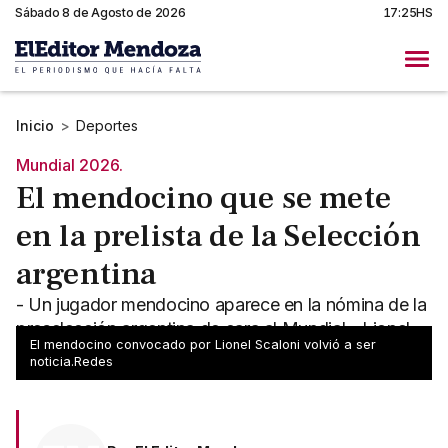
Sábado 8 de Agosto de 2026
17:25HS
Inicio
>
Deportes
Mundial 2026.
El mendocino que se mete
en la prelista de la Selección
argentina
- Un jugador mendocino aparece en la nómina de la
preselección argentina de cara al Mundial - Lionel
El mendocino convocado por Lionel Scaloni volvió a ser
Scaloni diagramó la lista con 55 jugadores
noticia.Redes