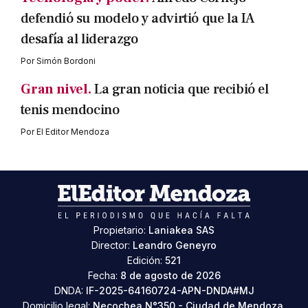
defendió su modelo y advirtió que la IA
desafía al liderazgo
Por
Simón Bordoni
Gran nivel.
La gran noticia que recibió el
tenis mendocino
Por
El Editor Mendoza
Propietario:
Laniakea SAS
Director:
Leandro Geneyro
Edición:
521
Fecha:
8 de agosto de 2026
DNDA:
IF-2025-64160724-APN-DNDA#MJ
Domicilio legal:
Necochea N°350 - Ciudad de Mendoza,