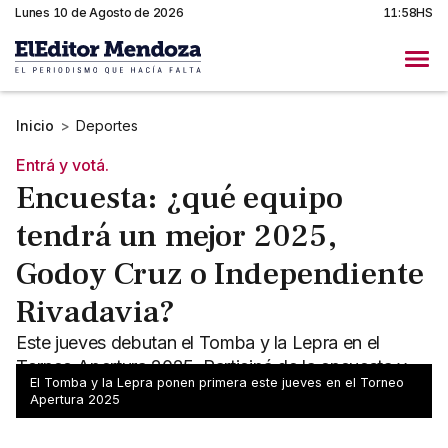
Lunes 10 de Agosto de 2026
11:58HS
Inicio
>
Deportes
Entrá y votá.
Encuesta: ¿qué equipo
tendrá un mejor 2025,
Godoy Cruz o Independiente
Rivadavia?
Este jueves debutan el Tomba y la Lepra en el
Torneo Apertura 2025. Participá de la encuesta y
El Tomba y la Lepra ponen primera este jueves en el Torneo
contanos a qué club ves mejor para este año.
Apertura 2025