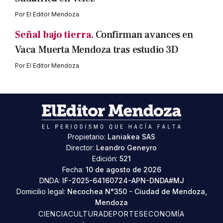
Por
El Editor Mendoza
Señal bajo tierra.
Confirman avances en
Vaca Muerta Mendoza tras estudio 3D
Por
El Editor Mendoza
Propietario:
Laniakea SAS
Director:
Leandro Geneyro
Edición:
521
Fecha:
10 de agosto de 2026
DNDA:
IF-2025-64160724-APN-DNDA#MJ
Domicilio legal:
Necochea N°350 - Ciudad de Mendoza,
Mendoza
CIENCIA
CULTURA
DEPORTES
ECONOMÍA