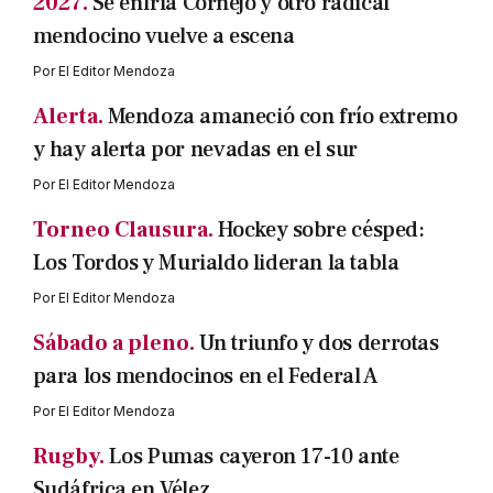
2027.
Se enfría Cornejo y otro radical
mendocino vuelve a escena
Por
El Editor Mendoza
Alerta.
Mendoza amaneció con frío extremo
y hay alerta por nevadas en el sur
Por
El Editor Mendoza
Torneo Clausura.
Hockey sobre césped:
Los Tordos y Murialdo lideran la tabla
Por
El Editor Mendoza
Sábado a pleno.
Un triunfo y dos derrotas
para los mendocinos en el Federal A
Por
El Editor Mendoza
Rugby.
Los Pumas cayeron 17-10 ante
Sudáfrica en Vélez