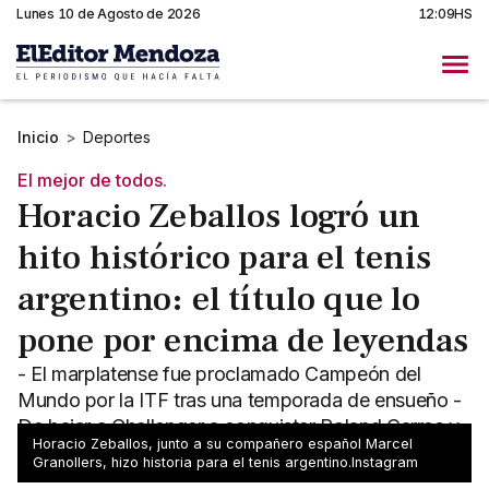
Lunes 10 de Agosto de 2026
12:09HS
Inicio
>
Deportes
El mejor de todos.
Horacio Zeballos logró un
hito histórico para el tenis
argentino: el título que lo
pone por encima de leyendas
- El marplatense fue proclamado Campeón del
Mundo por la ITF tras una temporada de ensueño -
De bajar a Challenger a conquistar Roland Garros y
Horacio Zeballos, junto a su compañero español Marcel
el US Open
Granollers, hizo historia para el tenis argentino.Instagram