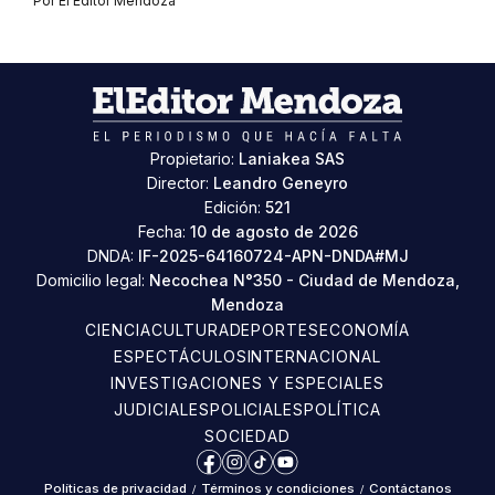
Por
El Editor Mendoza
Propietario:
Laniakea SAS
Director:
Leandro Geneyro
Edición:
521
Fecha:
10 de agosto de 2026
DNDA:
IF-2025-64160724-APN-DNDA#MJ
Domicilio legal:
Necochea N°350 - Ciudad de Mendoza,
Mendoza
CIENCIA
CULTURA
DEPORTES
ECONOMÍA
ESPECTÁCULOS
INTERNACIONAL
INVESTIGACIONES Y ESPECIALES
JUDICIALES
POLICIALES
POLÍTICA
SOCIEDAD
Facebook
Instagram
TikTok
YouTube
Políticas de privacidad
/
Términos y condiciones
/
Contáctanos