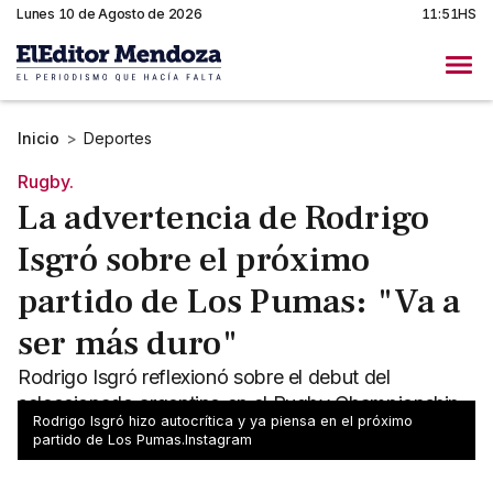
Lunes 10 de Agosto de 2026
11:51HS
Inicio
>
Deportes
Rugby.
La advertencia de Rodrigo
Isgró sobre el próximo
partido de Los Pumas: "Va a
ser más duro"
Rodrigo Isgró reflexionó sobre el debut del
seleccionado argentino en el Rugby Championship
Rodrigo Isgró hizo autocrítica y ya piensa en el próximo
y anticipó cómo será la revancha ante los All Blacks.
partido de Los Pumas.Instagram