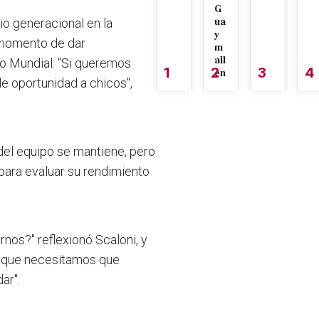
G
io generacional en la
ua
y
 momento de dar
m
all
o Mundial: "
Si queremos
1
2
3
4
én
le oportunidad a chicos
",
del equipo se mantiene, pero
para evaluar su rendimiento
nos?" reflexionó Scaloni, y
s que necesitamos que
ar".