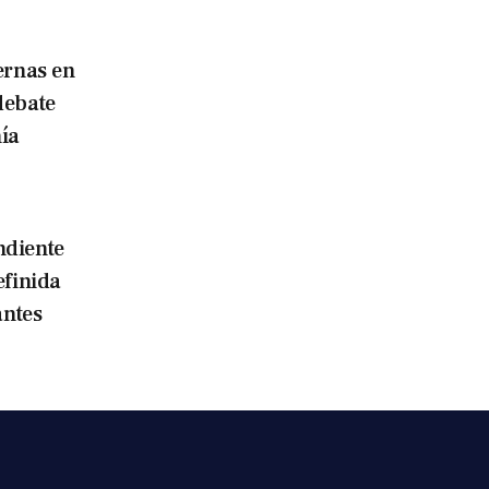
ernas en
debate
ía
ndiente
efinida
antes