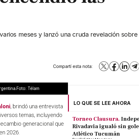
 varios meses y lanzó una cruda revelación sobre
Compartí esta nota:
X
Facebook
LinkedI
T
rgentina.Foto: Télam
LO QUE SE LEE AHORA
aloni
, brindó una entrevista
iversos temas, incluyendo
Torneo Clausura.
Indep
e recambio generacional que
Rivadavia igualó sin gole
 en 2026.
Atlético Tucumán