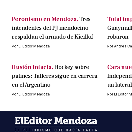
Peronismo en Mendoza.
Tres
Total im
intendentes del PJ mendocino
Guaymallé
respaldan el armado de Kicillof
robaron
Por
El Editor Mendoza
Por
Andres Cav
Ilusión intacta.
Hockey sobre
Cara nue
patines: Talleres sigue en carrera
Independi
en el Argentino
un latera
Por
El Editor Mendoza
Por
El Editor