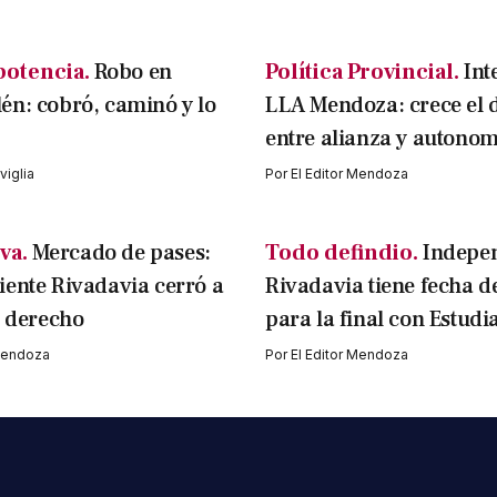
potencia.
Robo en
Política Provincial.
Int
n: cobró, caminó y lo
LLA Mendoza: crece el 
entre alianza y autonom
iglia
Por
El Editor Mendoza
va.
Mercado de pases:
Todo defindio.
Indepe
ente Rivadavia cerró a
Rivadavia tiene fecha d
l derecho
para la final con Estudi
 Mendoza
Por
El Editor Mendoza