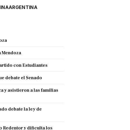
INA
ARGENTINA
doza
en Mendoza
partido con Estudiantes
ue debate el Senado
y asistieron a las familias
ado debate la ley de
 Redentor y dificulta los