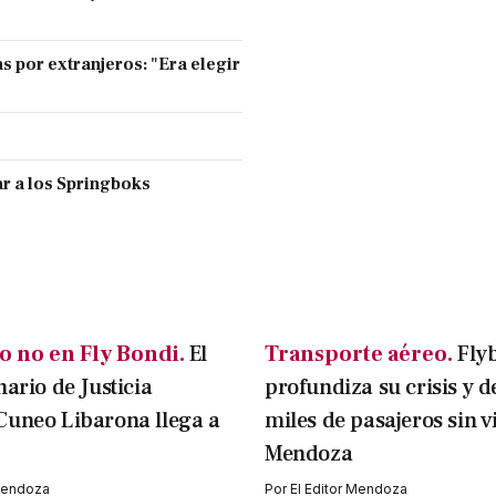
s por extranjeros: "Era elegir
r a los Springboks
o no en Fly Bondi.
El
Transporte aéreo.
Fly
nario de Justicia
profundiza su crisis y d
Cuneo Libarona llega a
miles de pasajeros sin v
Mendoza
 Mendoza
Por
El Editor Mendoza