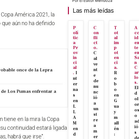
Por
El Editor Mendoza
Las más leídas
 Copa América 2021, la
 que aún no ha definido
P
C
T
A
olí
on
ot
c
tic
fli
al
id
a
ct
im
e
Pr
o.
p
te
ov
ot
e
C
in
en
S
al
ci
ci
n
ve
al
a.
C
robable once de la Lepra
nt
ar
.
I
R
e
lo
nt
o
de
s.
er
b
nu
El
na
o
 de Los Pumas enfrentar a
nc
d
s
en
ió
ol
en
G
a
o
L
ua
un
o
L
y
st
o
A
m
ien tiene en la mira la Copa
re
a
M
all
a
ió
su continuidad estará ligada
en
én
m
s
d
:
as, habrá que irse".
er
d