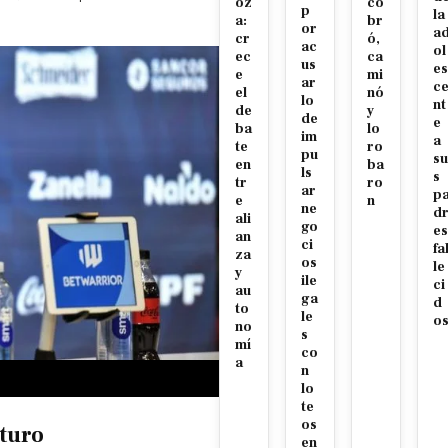
oz
co
p
la
a:
br
or
a
cr
ó,
ac
ol
ec
ca
us
es
e
mi
ar
c
el
nó
lo
nt
de
y
de
e
ba
lo
im
a
te
ro
pu
su
en
ba
ls
s
tr
ro
ar
p
e
n
ne
d
ali
go
es
an
ci
fa
za
os
le
y
ile
ci
au
ga
d
to
le
o
no
s
mí
co
a
n
lo
te
os
uturo
en