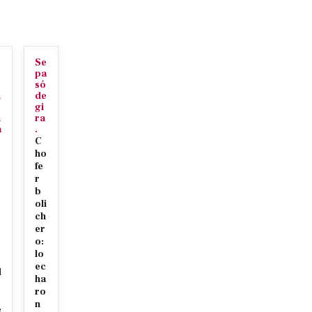
Se
c
pa
só
n
de
gi
n
ra
a
.
C
ho
fe
r
b
oli
ch
er
r
o:
s
lo
ec
d
ha
ro
n
e