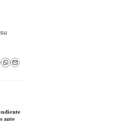
 su
n
elegram
WhatsApp
Email
endiente
s ante