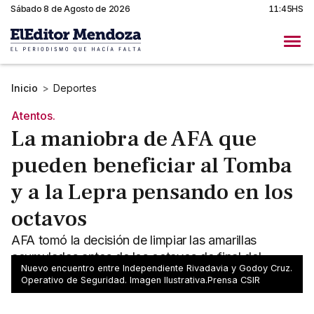
Sábado 8 de Agosto de 2026
11:45HS
Inicio
>
Deportes
Atentos.
La maniobra de AFA que
pueden beneficiar al Tomba
y a la Lepra pensando en los
octavos
AFA tomó la decisión de limpiar las amarillas
acumuladas antes de los octavos de final del
Nuevo encuentro entre Independiente Rivadavia y Godoy Cruz.
Torneo Apertura.
Operativo de Seguridad. Imagen Ilustrativa.Prensa CSIR