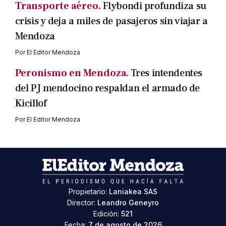
Transporte aéreo.
Flybondi profundiza su
crisis y deja a miles de pasajeros sin viajar a
Mendoza
Por
El Editor Mendoza
Peronismo en Mendoza.
Tres intendentes
del PJ mendocino respaldan el armado de
Kicillof
Por
El Editor Mendoza
Propietario:
Laniakea SAS
Director:
Leandro Geneyro
Edición:
521
Fecha:
7 de agosto de 2026