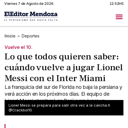
Viernes 7 de Agosto de 2026
12:52HS
Inicio
>
Deportes
Vuelve el 10.
Lo que todos quieren saber:
cuándo vuelve a jugar Lionel
Messi con el Inter Miami
La franquicia del sur de Florida no baja la persiana y
verá acción en los próximos días. El equipo de
Lionel Messi aterrizará en Perú para jugar un
Lionel Messi se prepara para salir otra vez a la cancha.X
amistoso.
@Crackbol10