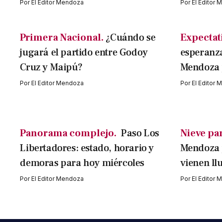
Por
El Editor Mendoza
Por
El Editor
Primera Nacional.
¿Cuándo se
Expectati
jugará el partido entre Godoy
esperanza
Cruz y Maipú?
Mendoza p
Por
El Editor Mendoza
Por
El Editor
Panorama complejo.
Paso Los
Nieve par
Libertadores: estado, horario y
Mendoza p
demoras para hoy miércoles
vienen ll
Por
El Editor Mendoza
Por
El Editor