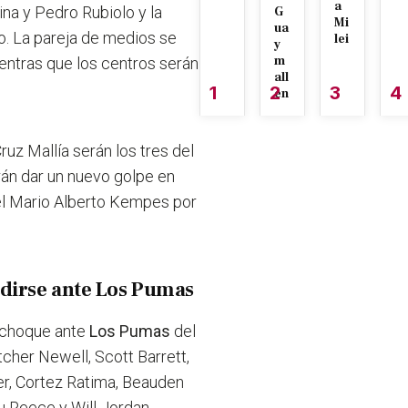
a
na y Pedro Rubiolo y la
G
Mi
ua
o. La pareja de medios se
lei
y
m
ntras que los centros serán
all
1
2
3
4
én
uz Mallía serán los tres del
arán dar un nuevo golpe en
 el Mario Alberto Kempes por
dirse ante Los Pumas
l choque ante
Los Pumas
del
etcher Newell, Scott Barrett,
er, Cortez Ratima, Beauden
vu Reece y Will Jordan.