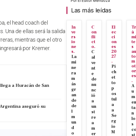
Por
El Editor Mendoza
Las más leídas
a, el head coach del
In
C
El
T
 Una de ellas será la salida
ve
on
ec
á
rs
fli
ci
m
reras, mientras que el otro
io
ct
on
te
ne
o.
es
s
 ingresará por Kremer.
s.
20
a
C
27
to
La
al
.
m
mi
ve
ot
Pi
ne
nt
o
ch
ra
e
es
et
m
de
.
to
ás
nu
e llega a Huracán de San
A
p
gr
nc
u
os
an
ió
m
tul
de
a
e
a
 Argentina aseguró su
de
un
ta
a
l
st
n
Se
m
re
lo
rg
un
a
s
io
d
m
c
M
o
er
st