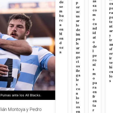
as
de
p
o
sa
se
or
p
co
m
ac
ra
m
ba
us
p
o
rc
ar
te
ca
a
lo
nt
nd
en
de
ar
id
M
im
y
at
en
pu
tr
o
d
ls
a
de
oz
ar
sf
l
a
ne
er
pe
go
ir
ro
ci
ve
ni
os
hí
s
ile
c
m
ga
lo
o
le
s
pa
s
ra
co
en
n
Pumas ante los All Blacks.
fr
lo
en
te
ta
os
ulián Montoya y Pedro
r
en