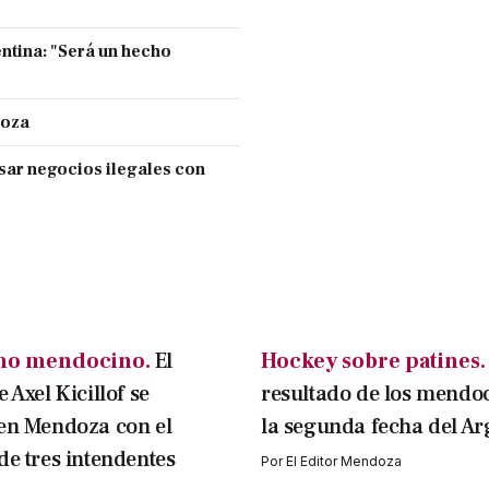
entina: "Será un hecho
doza
sar negocios ilegales con
mo mendocino.
El
Hockey sobre patines.
 Axel Kicillof se
resultado de los mendo
en Mendoza con el
la segunda fecha del Ar
de tres intendentes
Por
El Editor Mendoza