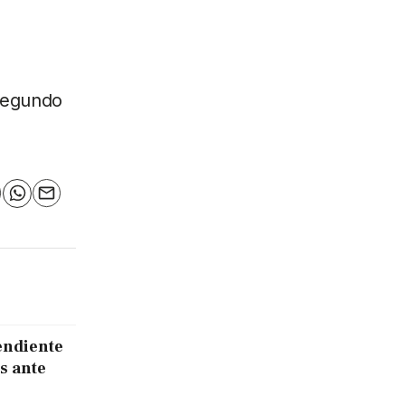
 segundo
n
elegram
WhatsApp
Email
endiente
s ante