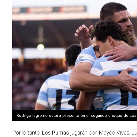
Rodrigo Isgró no estará presente en el segundo choque de Los 
Por lo tanto,
Los Pumas
jugarán con Mayco Vivas, J