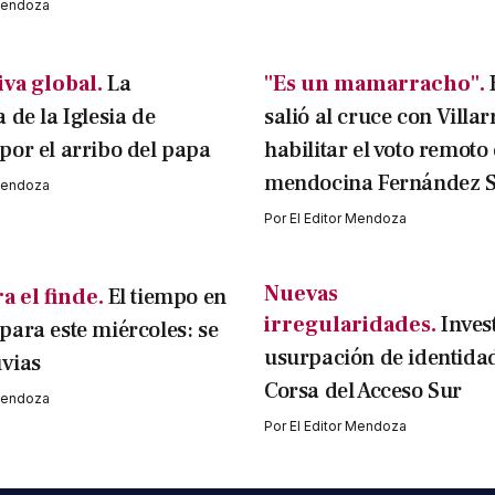
 Mendoza
va global.
La
"Es un mamarracho".
 de la Iglesia de
salió al cruce con Villar
or el arribo del papa
habilitar el voto remoto 
mendocina Fernández S
 Mendoza
Por
El Editor Mendoza
Nuevas
a el finde.
El tiempo en
irregularidades.
Inves
ara este miércoles: se
usurpación de identidad
uvias
Corsa del Acceso Sur
 Mendoza
Por
El Editor Mendoza