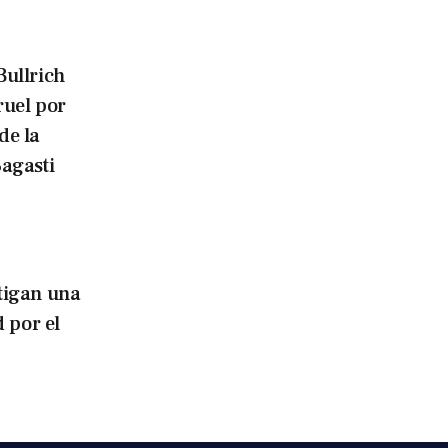
Bullrich
ruel por
de la
agasti
tigan una
 por el