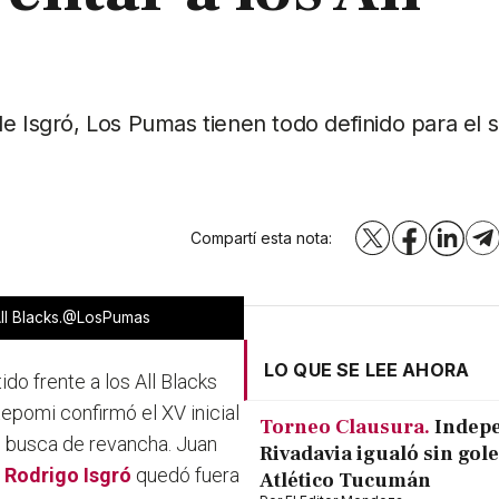
de Isgró, Los Pumas tienen todo definido para el
Compartí esta nota:
X
Facebook
LinkedI
T
All Blacks.@LosPumas
LO QUE SE LEE AHORA
do frente a los All Blacks
tepomi confirmó el XV inicial
Torneo Clausura.
Indep
n busca de revancha. Juan
Rivadavia igualó sin gole
e
Rodrigo Isgró
quedó fuera
Atlético Tucumán