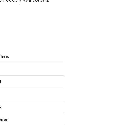
tros
l
s
ones