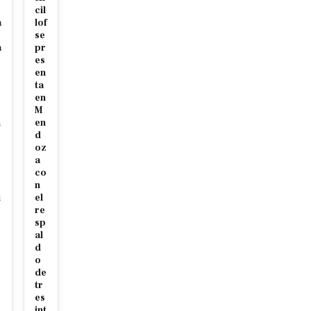
s
cil
a
lof
se
a
pr
es
en
ta
en
M
n
en
d
oz
a
co
n
u
el
re
sp
al
d
o
de
tr
es
int