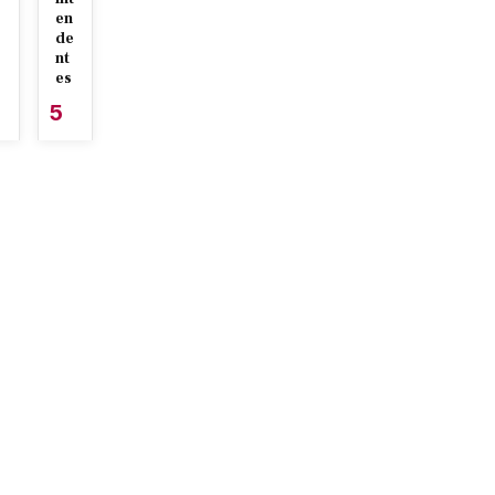
en
de
nt
es
5