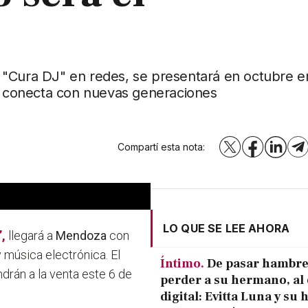
 "Cura DJ" en redes, se presentará en octubre e
 conecta con nuevas generaciones
Compartí esta nota:
X
Facebook
LinkedI
T
LO QUE SE LEE AHORA
”,
llegará a
Mendoza
con
 música electrónica. El
Íntimo.
De pasar hambre
ndrán a la venta este 6 de
perder a su hermano, al 
digital: Evitta Luna y su 