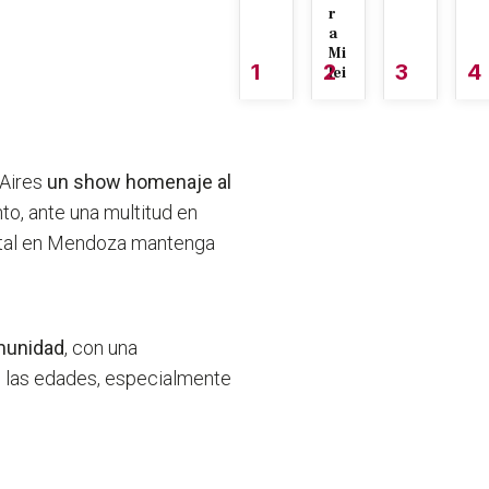
r
a
Mi
1
2
3
4
lei
 Aires
un show homenaje al
to, ante una multitud en
ital en Mendoza mantenga
unidad
, con una
s las edades, especialmente