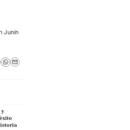
n Junín
n
elegram
WhatsApp
Email
 y
éxito
historia