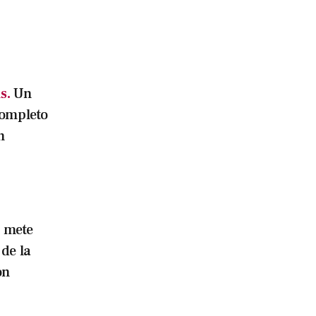
s.
Un
completo
n
i mete
de la
on