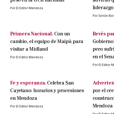
peso en la UCR nacional
advirtió q
liderazgo
Por
El Editor Mendoza
Por
Simón Bor
Primera Nacional.
Con un
Revés par
cambio, el equipo de Maipú para
Gobierno 
visitar a Midland
pero sufr
en el Sen
Por
El Editor Mendoza
Por
El Editor
Fe y esperanza.
Celebra San
Adverten
Cayetano: horarios y procesiones
por el cr
en Mendoza
construcc
Mendoza
Por
El Editor Mendoza
Por
El Editor