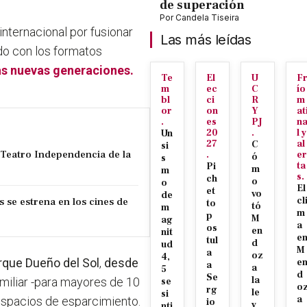
de superación
Por
Candela Tiseira
internacional por
fusionar
Las más leídas
do con los formatos
as nuevas generaciones.
Te
El
U
F
m
ec
C
ío
bl
ci
R
m
or
on
Y
at
.
es
PJ
n
20
.
l y
Un
27
al
C
si
l Teatro Independencia de la
.
er
ó
s
ta
Pi
m
m
s.
ch
o
o
El
et
vo
de
s se estrena en los cines de
cl
to
tó
m
m
p
M
ag
a
os
en
nit
e
tul
d
ud
M
a
oz
4,
rque Dueño del Sol
,
desde
e
a
a
5
d
Se
la
amiliar -para mayores de 10
se
o
rg
le
si
a
 espacios de esparcimiento.
io
y
nti