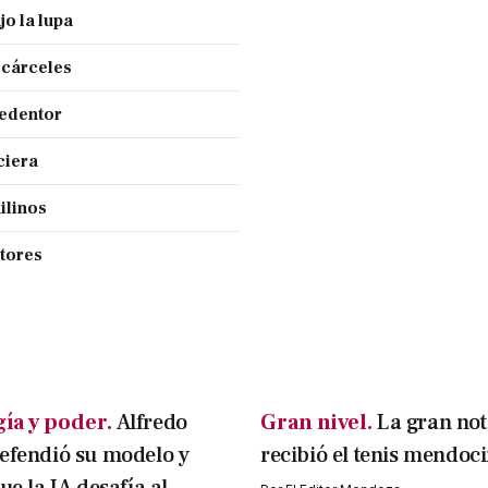
jo la lupa
 cárceles
Redentor
ciera
ilinos
ctores
ía y poder.
Alfredo
Gran nivel.
La gran not
efendió su modelo y
recibió el tenis mendoc