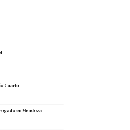
N
ío Cuarto
 drogado en Mendoza