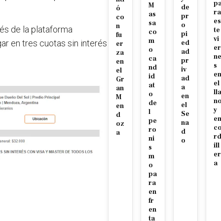
p
M
de
ó
ra
as
pr
co
es
sa
o
n
vés de la plataforma
te
co
pi
fu
vi
m
ar en tres cuotas sin interés
ed
er
er
o
ad
za
n
ca
pr
en
s
nd
iv
el
e
id
ad
Gr
el
at
a
an
ll
o
en
M
n
de
el
en
y
l
Se
d
e
pe
na
oz
c
ro
d
a
r
ni
o
ill
s
er
m
a
o
pa
ra
en
fr
en
ta