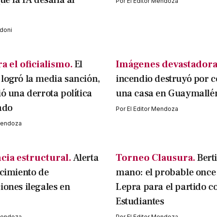
ue la IA desafía al
Por
El Editor Mendoza
doni
a el oficialismo.
El
Imágenes devastadora
logró la media sanción,
incendio destruyó por 
ió una derrota política
una casa en Guaymallé
ado
Por
El Editor Mendoza
 Mendoza
cia estructural.
Alerta
Torneo Clausura.
Bert
ecimiento de
mano: el probable once 
iones ilegales en
Lepra para el partido c
Estudiantes
 Mendoza
Por
El Editor Mendoza