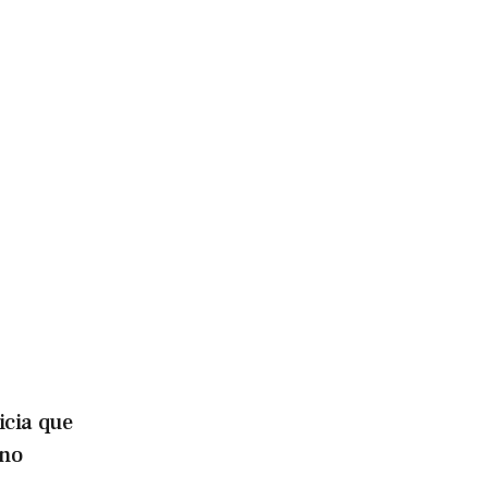
icia que
ino