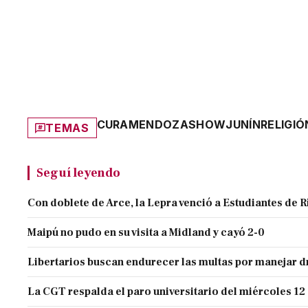
CURA
MENDOZA
SHOW
JUNÍN
RELIGIÓ
TEMAS
Seguí leyendo
Con doblete de Arce, la Lepra venció a Estudiantes de R
Maipú no pudo en su visita a Midland y cayó 2-0
Libertarios buscan endurecer las multas por manejar
La CGT respalda el paro universitario del miércoles 12