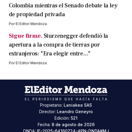
Colombia mientras el Senado debate la ley
de propiedad privada
Por
El Editor Mendoza
Sigue firme.
Sturzenegger defendió la
apertura a la compra de tierras por
extranjeros: "Era elegir entre..."
Por
El Editor Mendoza
Propietario:
Laniakea SAS
Director:
Leandro Geneyro
Edición:
521
Fecha:
8 de agosto de 2026
DNDA:
IF-2025-64160724-APN-DNDA#MJ