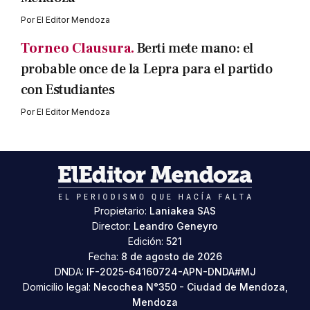
Por
El Editor Mendoza
Torneo Clausura.
Berti mete mano: el
probable once de la Lepra para el partido
con Estudiantes
Por
El Editor Mendoza
Propietario:
Laniakea SAS
Director:
Leandro Geneyro
Edición:
521
Fecha:
8 de agosto de 2026
DNDA:
IF-2025-64160724-APN-DNDA#MJ
Domicilio legal:
Necochea N°350 - Ciudad de Mendoza,
Mendoza