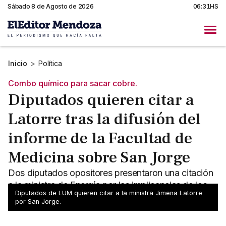
Sábado 8 de Agosto de 2026
06:31HS
Inicio
>
Política
Combo químico para sacar cobre.
Diputados quieren citar a
Latorre tras la difusión del
informe de la Facultad de
Medicina sobre San Jorge
Dos diputados opositores presentaron una citación
a la ministra de Energía por las implicancias de los
Diputados de LUM quieren citar a la ministra Jimena Latorre
químicos que usará San Jorge en Uspallata.
por San Jorge.