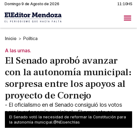
Domingo 9 de Agosto de 2026
11:10HS
Inicio
>
Política
A las urnas.
El Senado aprobó avanzar
con la autonomía municipal:
sorpresa entre los apoyos al
proyecto de Cornejo
- El oficialismo en el Senado consiguió los votos
para la autonomía municipal - El proyecto se
El Senado votó la necesidad de reformar la Constitución para
plebiscita en las urnas el próximo año
la autonomía municipal.@NEisenchlas