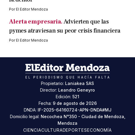
Por
El Editor Mendoza
Alerta empresaria.
Advierten que las
pymes atraviesan su peor crisis financiera
Por
El Editor Mendoza
Propietario:
Laniakea SAS
Director:
Leandro Geneyro
Edición:
521
Fecha:
9 de agosto de 2026
DNDA:
IF-2025-64160724-APN-DNDA#MJ
Domicilio legal:
Necochea N°350 - Ciudad de Mendoza,
Mendoza
CIENCIA
CULTURA
DEPORTES
ECONOMÍA