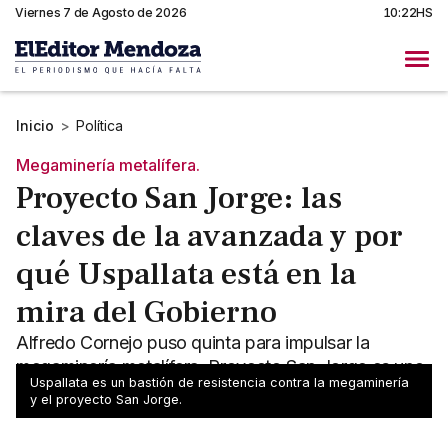
Viernes 7 de Agosto de 2026
10:22HS
Inicio
>
Política
Megaminería metalífera.
Proyecto San Jorge: las
claves de la avanzada y por
qué Uspallata está en la
mira del Gobierno
Alfredo Cornejo puso quinta para impulsar la
megaminería metalífera. Proyecto San Jorge es uno
Uspallata es un bastión de resistencia contra la megaminería
de los proyectos mineros más importantes.
y el proyecto San Jorge.