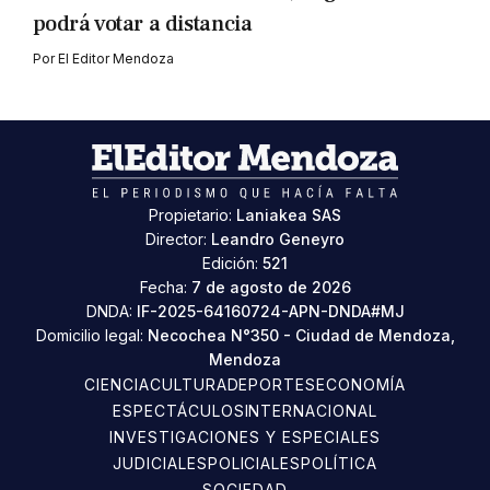
podrá votar a distancia
Por
El Editor Mendoza
Propietario:
Laniakea SAS
Director:
Leandro Geneyro
Edición:
521
Fecha:
7 de agosto de 2026
DNDA:
IF-2025-64160724-APN-DNDA#MJ
Domicilio legal:
Necochea N°350 - Ciudad de Mendoza,
Mendoza
CIENCIA
CULTURA
DEPORTES
ECONOMÍA
ESPECTÁCULOS
INTERNACIONAL
INVESTIGACIONES Y ESPECIALES
JUDICIALES
POLICIALES
POLÍTICA
SOCIEDAD