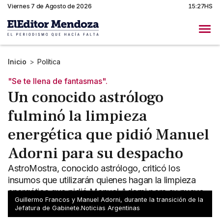
Viernes 7 de Agosto de 2026
15:27HS
Inicio
>
Política
"Se te llena de fantasmas".
Un conocido astrólogo
fulminó la limpieza
energética que pidió Manuel
Adorni para su despacho
AstroMostra, conocido astrólogo, criticó los
insumos que utilizarán quienes hagan la limpieza
energética que pidió Manuel Adorni para su nuevo
Guillermo Francos y Manuel Adorni, durante la transición de la
despacho.
Jefatura de Gabinete.Noticias Argentinas