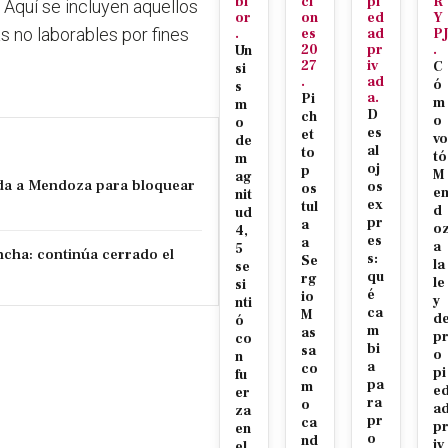
bl
ci
pi
R
. Aquí se incluyen aquellos
or
on
ed
Y
as no laborables por fines
.
es
ad
P
20
pr
.
Un
27
iv
C
si
.
ad
ó
s
a.
Pi
m
m
D
ch
o
o
es
et
vo
de
al
to
tó
m
oj
p
M
ag
da a Mendoza para bloquear
os
os
e
nit
ex
tul
d
ud
pr
a
o
4,
es
a
a
5
ncha: continúa cerrado el
s:
Se
la
se
qu
rg
le
si
é
io
y
nti
ca
M
d
ó
m
as
p
co
bi
sa
o
n
a
co
pi
fu
pa
m
e
er
ra
o
a
za
pr
ca
p
en
o
nd
iv
el