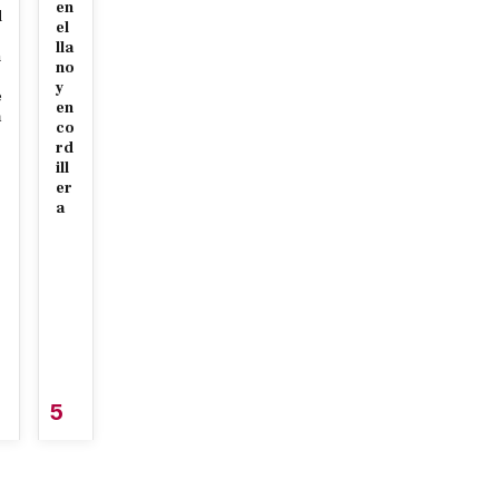
en
d
el
lla
n
no
y
e
en
a
co
rd
ill
er
a
5