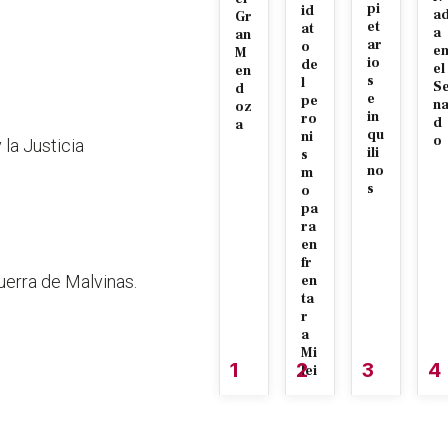
pi
id
a
Gr
et
at
a
an
ar
o
e
M
io
de
el
en
s
l
S
d
e
pe
n
oz
in
ro
d
a
qu
ni
o
la Justicia
ili
s
no
m
s
o
pa
ra
en
fr
uerra de Malvinas.
en
ta
r
a
Mi
1
2
3
4
lei