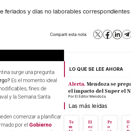
 de feriados y días no laborables correspondientes
Compartí esta nota:
X
Facebook
LinkedI
T
LO QUE SE LEE AHORA
entina surge una pregunta:
argo?
Es el momento ideal
Alerta.
Mendoza se prep
odificables, fines de
el impacto del Super el 
aval y la Semana Santa.
Por
El Editor Mendoza
Las más leídas
pueden comenzar a planificar
Te
El
Pr
U
ormado por el
Gobierno
m
ec
o
C