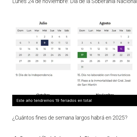
Lunes 24 de noviembre: Día de la Soberanía Nacional
Este año tendremos 19 feriados en total
¿Cuántos fines de semana largos habrá en 2025?