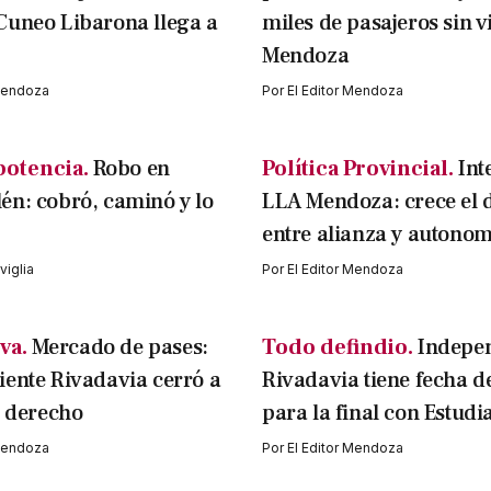
Cuneo Libarona llega a
miles de pasajeros sin v
Mendoza
 Mendoza
Por
El Editor Mendoza
potencia.
Robo en
Política Provincial.
Int
n: cobró, caminó y lo
LLA Mendoza: crece el 
entre alianza y autonom
iglia
Por
El Editor Mendoza
va.
Mercado de pases:
Todo defindio.
Indepe
ente Rivadavia cerró a
Rivadavia tiene fecha d
l derecho
para la final con Estudi
 Mendoza
Por
El Editor Mendoza