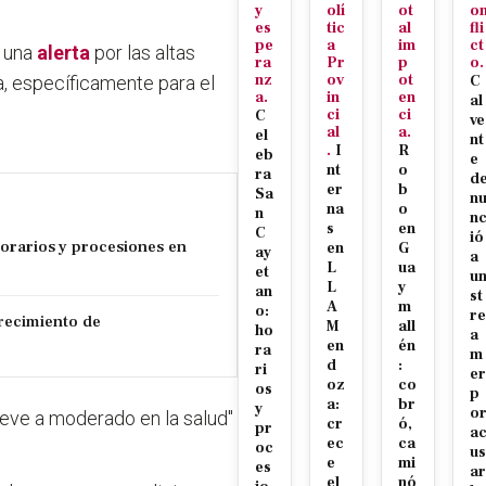
y
olí
ot
o
es
tic
al
fli
pe
a
im
ct
ó una
alerta
por las altas
ra
Pr
p
o.
nz
ov
ot
a, específicamente para el
C
a.
in
en
al
ci
ci
C
ve
al
a.
el
nt
.
I
R
eb
e
nt
o
ra
d
er
b
Sa
n
na
o
n
n
s
en
C
ió
orarios y procesiones en
en
G
ay
a
L
ua
et
u
L
y
an
st
A
m
o:
re
crecimiento de
M
all
ho
a
en
én
ra
m
d
:
ri
er
oz
co
os
p
a:
br
y
o
 leve a moderado en la salud"
cr
ó,
pr
a
ec
ca
oc
us
e
mi
es
ar
el
nó