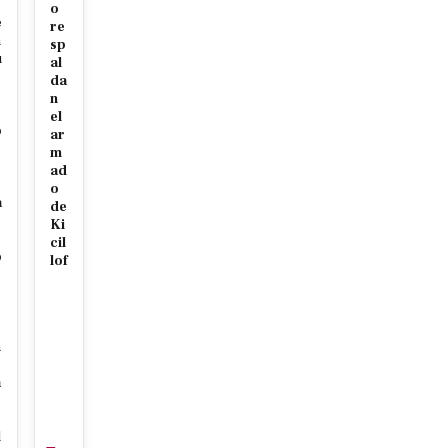
o
e
re
m
sp
u
al
da
n
e
el
o
ar
m
s
ad
e
o
a
de
Ki
cil
o
lof
s
n
a
l