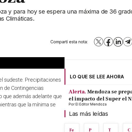
oza y para hoy se espera una máxima de 36 grad
s Climáticas.
Compartí esta nota:
X
Facebook
LinkedI
T
LO QUE SE LEE AHORA
l sudeste. Precipitaciones
ón de Contingencias
Alerta.
Mendoza se prep
ro que además adelante que
el impacto del Super el 
ientras que la mínima se
Por
El Editor Mendoza
Las más leídas
Fe
P
T
C