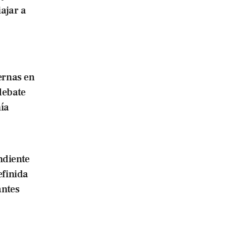
iajar a
ernas en
debate
ía
ndiente
efinida
antes