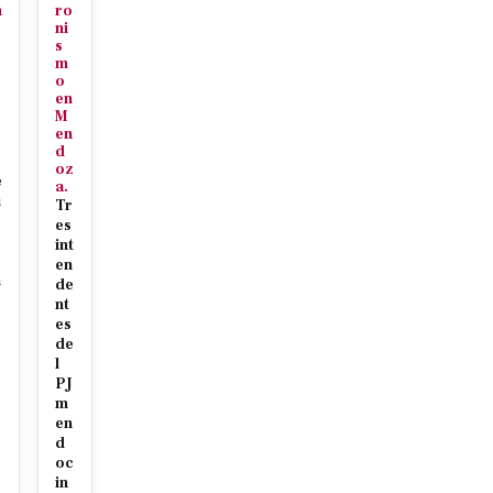
n
ro
ni
s
m
o
en
M
en
d
oz
e
a.
u
Tr
c
es
int
en
n
de
nt
es
de
l
PJ
m
r
en
c
d
oc
in