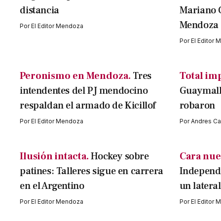
distancia
Mariano 
Mendoza
Por
El Editor Mendoza
Por
El Editor
Peronismo en Mendoza.
Tres
Total im
intendentes del PJ mendocino
Guaymallé
respaldan el armado de Kicillof
robaron
Por
El Editor Mendoza
Por
Andres Cav
Ilusión intacta.
Hockey sobre
Cara nue
patines: Talleres sigue en carrera
Independi
en el Argentino
un latera
Por
El Editor Mendoza
Por
El Editor