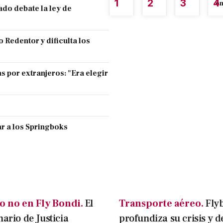
1
2
3
4
é
ado debate la ley de
 Redentor y dificulta los
s por extranjeros: "Era elegir
r a los Springboks
o no en Fly Bondi.
El
Transporte aéreo.
Fly
nario de Justicia
profundiza su crisis y d