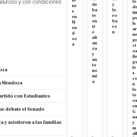
io
aluroso y con condiciones
lo
de
y
ne
d
ba
lo
s
i
te
ro
en
p
en
ba
M
ls
tr
ro
en
ar
e
n
d
n
ali
oz
g
an
a
ci
za
o
y
il
au
g
to
le
doza
no
s
mí
c
a
en Mendoza
n
lo
te
partido con Estudiantes
o
e
ue debate el Senado
G
u
y asistieron a las familias
y
m
al