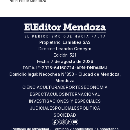
Por
El Editor Mendoza
Propietario:
Laniakea SAS
Director:
Leandro Geneyro
Edición:
521
Fecha:
7 de agosto de 2026
DNDA:
IF-2025-64160724-APN-DNDA#MJ
Domicilio legal:
Necochea N°350 - Ciudad de Mendoza,
Mendoza
CIENCIA
CULTURA
DEPORTES
ECONOMÍA
ESPECTÁCULOS
INTERNACIONAL
INVESTIGACIONES Y ESPECIALES
JUDICIALES
POLICIALES
POLÍTICA
SOCIEDAD
Facebook
Instagram
TikTok
YouTube
Políticas de privacidad
/
Términos y condiciones
/
Contáctanos