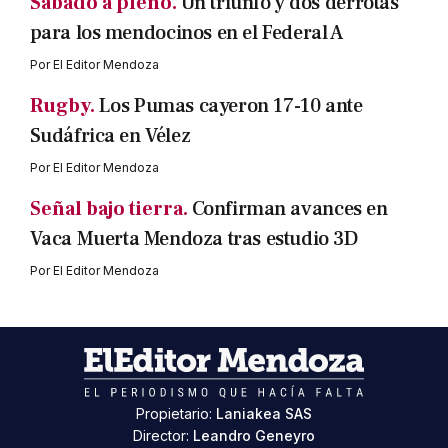
Sábado a pleno.
Un triunfo y dos derrotas
para los mendocinos en el Federal A
Por
El Editor Mendoza
Rugby.
Los Pumas cayeron 17-10 ante
Sudáfrica en Vélez
Por
El Editor Mendoza
Señal bajo tierra.
Confirman avances en
Vaca Muerta Mendoza tras estudio 3D
Por
El Editor Mendoza
Propietario:
Laniakea SAS
Director:
Leandro Geneyro