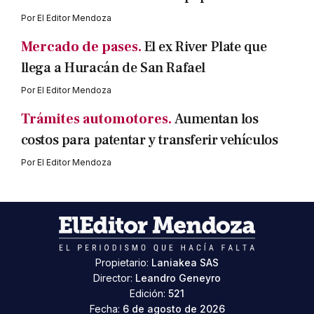
Por
El Editor Mendoza
Mercado de pases.
El ex River Plate que
llega a Huracán de San Rafael
Por
El Editor Mendoza
Trámites automotores.
Aumentan los
costos para patentar y transferir vehículos
Por
El Editor Mendoza
Propietario:
Laniakea SAS
Director:
Leandro Geneyro
Edición:
521
Fecha:
6 de agosto de 2026