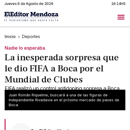
Jueves 6 de Agosto de 2026
19:14HS
Inicio
>
Deportes
Nadie lo esperaba.
La inesperada sorpresa que
le dio FIFA a Boca por el
Mundial de Clubes
FIFA realizó un control antidoping sopresa a Boca
este jueves por la mañana a menos de dos semanas
Juan Román Riquelme, buscará a una de las figuras de
Independiente Rivadavia en el próximo mercado de pases de
del Mundial de Clubes.
Boca.