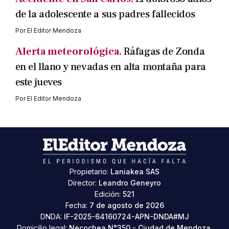
de la adolescente a sus padres fallecidos
Por
El Editor Mendoza
Alerta meteorológica.
Ráfagas de Zonda
en el llano y nevadas en alta montaña para
este jueves
Por
El Editor Mendoza
Propietario:
Laniakea SAS
Director:
Leandro Geneyro
Edición:
521
Fecha:
7 de agosto de 2026
DNDA:
IF-2025-64160724-APN-DNDA#MJ
Domicilio legal:
Necochea N°350 - Ciudad de Mendoza,