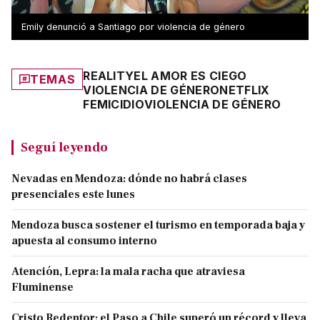
Emily denunció a Santiago por violencia de género
REALITY
EL AMOR ES CIEGO
TEMAS
VIOLENCIA DE GÉNERO
NETFLIX
FEMICIDIO
VIOLENCIA DE GÉNERO
Seguí leyendo
Nevadas en Mendoza: dónde no habrá clases
presenciales este lunes
Mendoza busca sostener el turismo en temporada baja y
apuesta al consumo interno
Atención, Lepra: la mala racha que atraviesa
Fluminense
Cristo Redentor: el Paso a Chile superó un récord y lleva