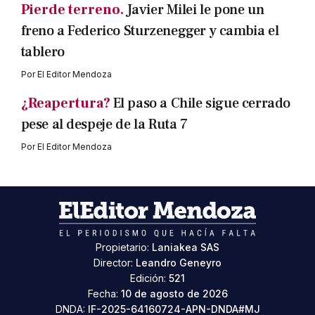
Pierde terreno.
Javier Milei le pone un
freno a Federico Sturzenegger y cambia el
tablero
Por
El Editor Mendoza
¿Reapertura?
El paso a Chile sigue cerrado
pese al despeje de la Ruta 7
Por
El Editor Mendoza
Propietario:
Laniakea SAS
Director:
Leandro Geneyro
Edición:
521
Fecha:
10 de agosto de 2026
DNDA:
IF-2025-64160724-APN-DNDA#MJ