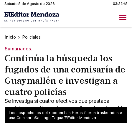
Sábado 8 de Agosto de 2026
03:31HS
Inicio
>
Policiales
Sumariados.
Continúa la búsqueda los
fugados de una comisaría de
Guaymallén e investigan a
cuatro policías
Se investiga si cuatro efectivos que prestaba
servicios cometieron alguna negligencia o descuido,
Los sospechosos del robo en Las Heras fueron trasladados a
lo que facilitó la fuga de la comisaría.
una ComisaríaSantiago Tagua/ElEditor Mendoza