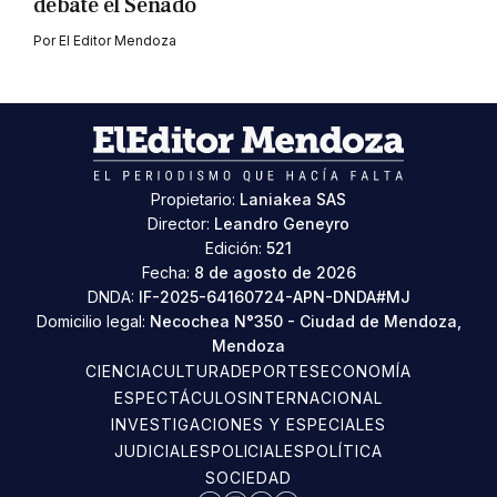
debate el Senado
Por
El Editor Mendoza
Propietario:
Laniakea SAS
Director:
Leandro Geneyro
Edición:
521
Fecha:
8 de agosto de 2026
DNDA:
IF-2025-64160724-APN-DNDA#MJ
Domicilio legal:
Necochea N°350 - Ciudad de Mendoza,
Mendoza
CIENCIA
CULTURA
DEPORTES
ECONOMÍA
ESPECTÁCULOS
INTERNACIONAL
INVESTIGACIONES Y ESPECIALES
JUDICIALES
POLICIALES
POLÍTICA
SOCIEDAD