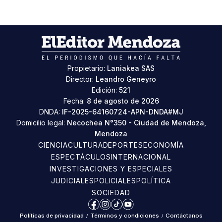
Propietario:
Laniakea SAS
Director:
Leandro Geneyro
Edición:
521
Fecha:
8 de agosto de 2026
DNDA:
IF-2025-64160724-APN-DNDA#MJ
Domicilio legal:
Necochea N°350 - Ciudad de Mendoza,
Mendoza
CIENCIA
CULTURA
DEPORTES
ECONOMÍA
ESPECTÁCULOS
INTERNACIONAL
INVESTIGACIONES Y ESPECIALES
JUDICIALES
POLICIALES
POLÍTICA
SOCIEDAD
Facebook
Instagram
TikTok
YouTube
Políticas de privacidad
/
Términos y condiciones
/
Contáctanos