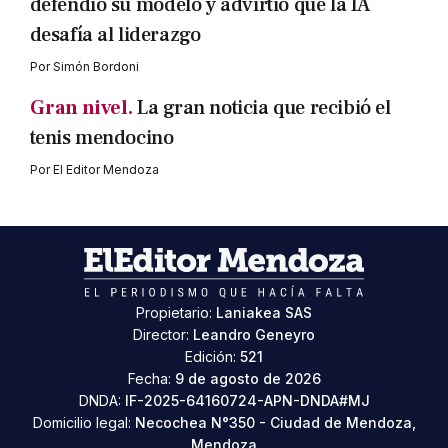
defendió su modelo y advirtió que la IA
desafía al liderazgo
Por
Simón Bordoni
Gran nivel.
La gran noticia que recibió el
tenis mendocino
Por
El Editor Mendoza
Propietario:
Laniakea SAS
Director:
Leandro Geneyro
Edición:
521
Fecha:
9 de agosto de 2026
DNDA:
IF-2025-64160724-APN-DNDA#MJ
Domicilio legal:
Necochea N°350 - Ciudad de Mendoza,
Mendoza