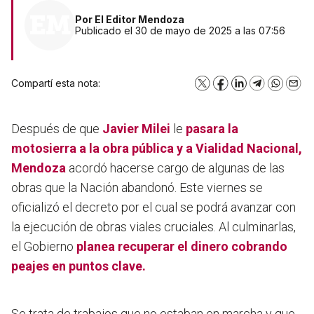
Por
El Editor Mendoza
Publicado el 30 de mayo de 2025 a las 07:56
Compartí esta nota:
X
Facebook
LinkedIn
Telegram
WhatsA
Emai
Después de que
Javier Milei
le
pasara la
motosierra a la obra pública y a Vialidad Nacional,
Mendoza
acordó hacerse cargo de algunas de las
obras que la Nación abandonó. Este viernes se
oficializó el decreto por el cual se podrá avanzar con
la ejecución de obras viales cruciales. Al culminarlas,
el Gobierno
planea recuperar el dinero cobrando
peajes
en puntos clave.
Se trata de trabajos que no estaban en marcha y que