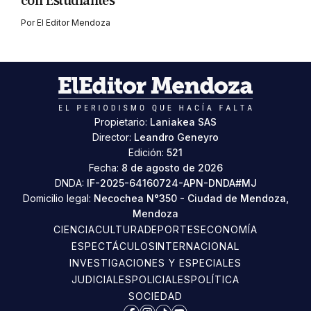
con Estudiantes
Por
El Editor Mendoza
Propietario:
Laniakea SAS
Director:
Leandro Geneyro
Edición:
521
Fecha:
8 de agosto de 2026
DNDA:
IF-2025-64160724-APN-DNDA#MJ
Domicilio legal:
Necochea N°350 - Ciudad de Mendoza,
Mendoza
CIENCIA
CULTURA
DEPORTES
ECONOMÍA
ESPECTÁCULOS
INTERNACIONAL
INVESTIGACIONES Y ESPECIALES
JUDICIALES
POLICIALES
POLÍTICA
SOCIEDAD