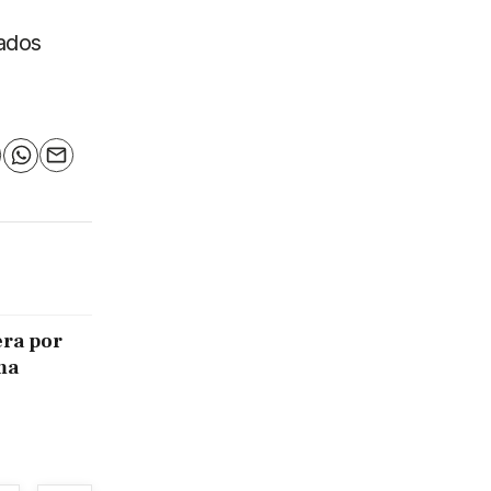
tados
n
elegram
WhatsApp
Email
era por
ma