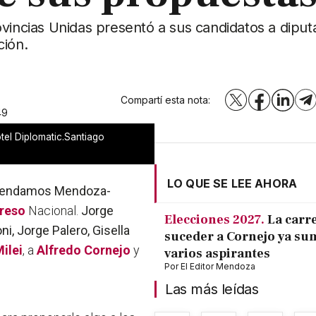
ovincias Unidas presentó a sus candidatos a dipu
ción.
Compartí esta nota:
X
Facebook
LinkedI
T
49
tel Diplomatic.Santiago
LO QUE SE LEE AHORA
efendamos Mendoza-
reso
Nacional.
Jorge
Elecciones 2027.
La carr
ni, Jorge Palero, Gisella
suceder a Cornejo ya su
ilei
, a
Alfredo Cornejo
y
varios aspirantes
Por
El Editor Mendoza
Las más leídas