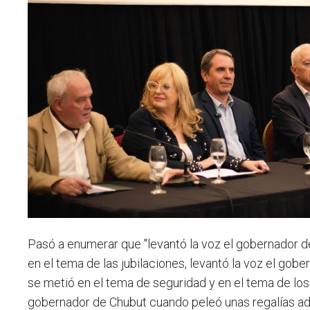
Pasó a enumerar que "levantó la voz el gobernador 
en el tema de las jubilaciones, levantó la voz el go
se metió en el tema de seguridad y en el tema de los
gobernador de Chubut cuando peleó unas regalías ad