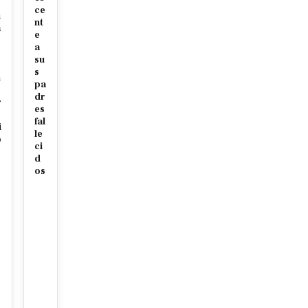
ce
n
nt
a
e
a
su
s
n
pa
dr
r
es
e
fal
i
le
o
ci
d
os