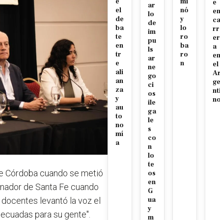
e
mi
e
ar
el
nó
e
lo
de
y
c
de
ba
lo
rr
im
te
ro
er
pu
en
ba
a
ls
tr
ro
e
ar
e
n
el
ne
ali
A
go
an
g
ci
za
nt
os
y
n
ile
au
ga
to
le
no
s
mí
co
a
n
lo
te
de Córdoba cuando se metió
os
en
bernador de Santa Fe cuando
G
 docentes levantó la voz el
ua
y
ecuadas para su gente".
m