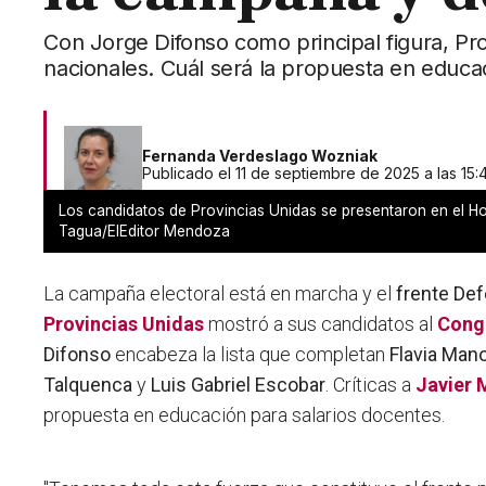
Con Jorge Difonso como principal figura, Pr
nacionales. Cuál será la propuesta en educa
Fernanda Verdeslago Wozniak
Publicado el 11 de septiembre de 2025 a las 15:
Los candidatos de Provincias Unidas se presentaron en el Ho
Tagua/ElEditor Mendoza
La campaña electoral está en marcha y el
frente D
Provincias Unidas
mostró a sus candidatos al
Cong
Difonso
encabeza la lista que completan
Flavia Mano
Talquenca
y
Luis Gabriel Escobar
. Críticas a
Javier M
propuesta en educación para salarios docentes.