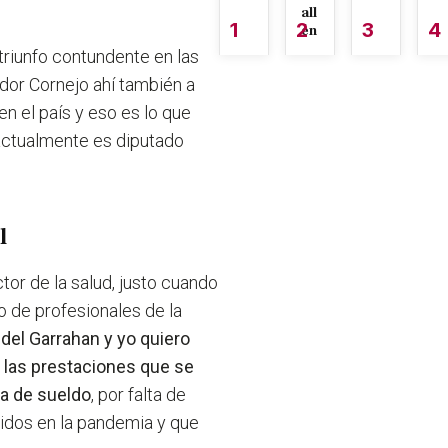
all
1
2
3
4
én
triunfo contundente en las
dor Cornejo ahí también a
n el país y eso es lo que
 actualmente es diputado
l
tor de la salud, justo cuando
io de profesionales de la
del Garrahan y yo quiero
 las prestaciones que se
ta de sueldo
, por falta de
idos en la pandemia y que