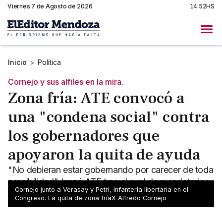
Viernes 7 de Agosto de 2026
14:52HS
Inicio
>
Política
Cornejo y sus alfiles en la mira.
Zona fría: ATE convocó a
una "condena social" contra
los gobernadores que
apoyaron la quita de ayuda
"No debieran estar gobernando por carecer de toda
sensibilidad”, lanzó ATE tras el aval de mandatarios
Cornejo junto a Verasay y Petri, infantería libertaria en el
a la eliminación de zona fría para miles de hogares.
Congreso. La quita de zona fríaX Alfredo Cornejo