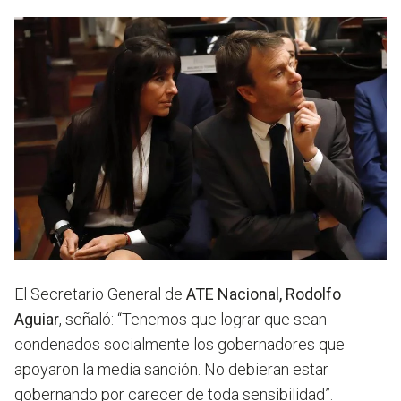
El Secretario General de
ATE Nacional,
Rodolfo
Aguiar
, señaló:
“Tenemos que lograr que sean
condenados socialmente los gobernadores que
apoyaron la media sanción. No debieran estar
gobernando por carecer de toda sensibilidad”.