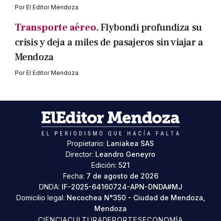
Por
El Editor Mendoza
Transporte aéreo.
Flybondi profundiza su
crisis y deja a miles de pasajeros sin viajar a
Mendoza
Por
El Editor Mendoza
Propietario:
Laniakea SAS
Director:
Leandro Geneyro
Edición:
521
Fecha:
7 de agosto de 2026
DNDA:
IF-2025-64160724-APN-DNDA#MJ
Domicilio legal:
Necochea N°350 - Ciudad de Mendoza,
Mendoza
CIENCIA
CULTURA
DEPORTES
ECONOMÍA