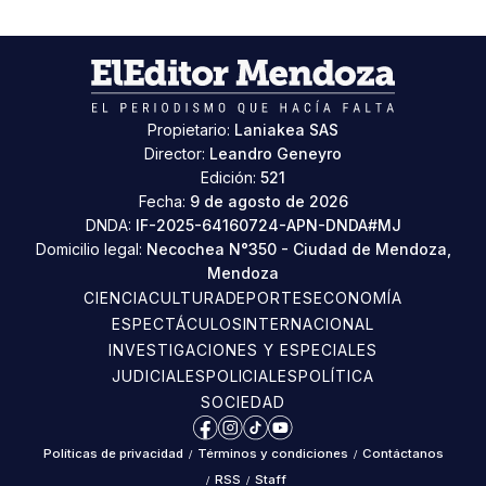
Propietario:
Laniakea SAS
Director:
Leandro Geneyro
Edición:
521
Fecha:
9 de agosto de 2026
DNDA:
IF-2025-64160724-APN-DNDA#MJ
Domicilio legal:
Necochea N°350 - Ciudad de Mendoza,
Mendoza
CIENCIA
CULTURA
DEPORTES
ECONOMÍA
ESPECTÁCULOS
INTERNACIONAL
INVESTIGACIONES Y ESPECIALES
JUDICIALES
POLICIALES
POLÍTICA
SOCIEDAD
Facebook
Instagram
TikTok
YouTube
Políticas de privacidad
/
Términos y condiciones
/
Contáctanos
/
RSS
/
Staff