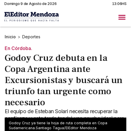
Domingo 9 de Agosto de 2026
13:06HS
Inicio
>
Deportes
En Córdoba.
Godoy Cruz debuta en la
Copa Argentina ante
Excursionistas y buscará un
triunfo tan urgente como
necesario
El equipo de Esteban Solari necesita recuperar la
confianza y esta tarde tendrá una prueba ideal para
Godoy Cruz ya tiene la hoja de ruta completa en Copa
comenzar a enderezar el rumbo.
Sudamericana.Santiago Tagua/ElEditor Mendoza