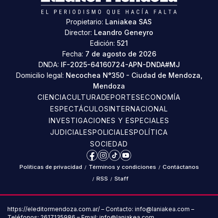
Propietario:
Laniakea SAS
Director:
Leandro Geneyro
Edición:
521
Fecha:
7 de agosto de 2026
DNDA:
IF-2025-64160724-APN-DNDA#MJ
Domicilio legal:
Necochea N°350 - Ciudad de Mendoza,
Mendoza
CIENCIA
CULTURA
DEPORTES
ECONOMÍA
ESPECTÁCULOS
INTERNACIONAL
INVESTIGACIONES Y ESPECIALES
JUDICIALES
POLICIALES
POLÍTICA
SOCIEDAD
Facebook
Instagram
TikTok
YouTube
Políticas de privacidad
/
Términos y condiciones
/
Contáctanos
/
RSS
/
Staff
https://eleditormendoza.com.ar/ – Contacto: info@laniakea.com –
Teléfonos: 2617135986 – Email: info@laniakea.com