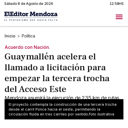
Sábado 8 de Agosto de 2026
12:58HS
Inicio
>
Política
Acuerdo con Nación.
Guaymallén acelera el
llamado a licitación para
empezar la tercera trocha
del Acceso Este
Mendoza asumirá la ejecución de 235 km de rutas
nacionales y una de las más esperadas es la tercera
El proyecto contempla la construcción de una tercera trocha
desde el carril Ponce hacia el oeste, permitiendo la
trocha del Acceso Este. Guaymallén adelantó datos.
circulación fluida en tres carriles por sentido.Foto ilustrativa